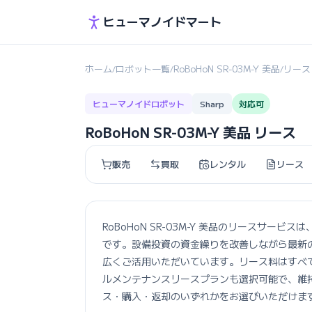
ヒューマノイドマート
ホーム
ロボット一覧
RoBoHoN SR-03M-Y 美品
リース
/
/
/
ヒューマノイドロボット
Sharp
対応可
RoBoHoN SR-03M-Y 美品 リース
販売
買取
レンタル
リース
RoBoHoN SR-03M-Y 美品のリースサ
です。設備投資の資金繰りを改善しながら最新
広くご活用いただいています。リース料はすべ
ルメンテナンスリースプランも選択可能で、維
ス・購入・返却のいずれかをお選びいただけま