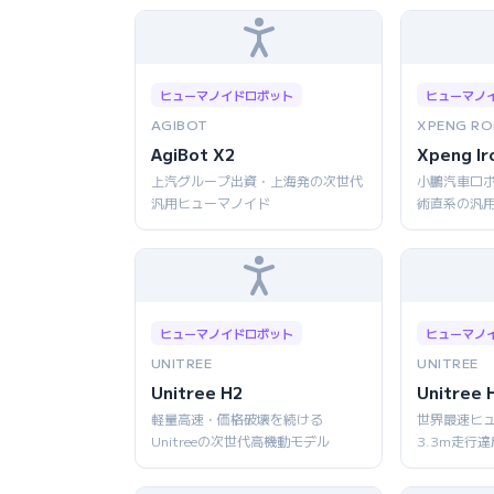
ヒューマノイドロボット
ヒューマノ
AGIBOT
XPENG RO
AgiBot X2
Xpeng Ir
上汽グループ出資・上海発の次世代
小鵬汽車ロボ
汎用ヒューマノイド
術直系の汎
ヒューマノイドロボット
ヒューマノ
UNITREE
UNITREE
Unitree H2
Unitree 
軽量高速・価格破壊を続ける
世界最速ヒ
Unitreeの次世代高機動モデル
3.3m走行達