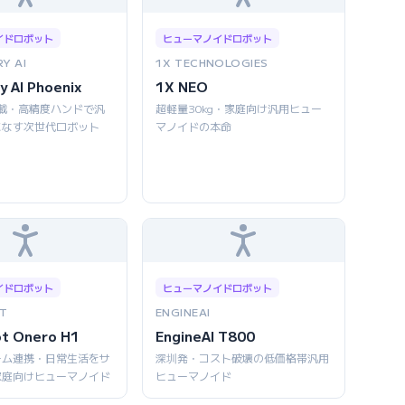
イドロボット
ヒューマノイドロボット
Y AI
1X TECHNOLOGIES
y AI Phoenix
1X NEO
AI搭載・高精度ハンドで汎
超軽量30kg・家庭向け汎用ヒュー
こなす次世代ロボット
マノイドの本命
イドロボット
ヒューマノイドロボット
T
ENGINEAI
ot Onero H1
EngineAI T800
ーム連携・日常生活をサ
深圳発・コスト破壊の低価格帯汎用
家庭向けヒューマノイド
ヒューマノイド