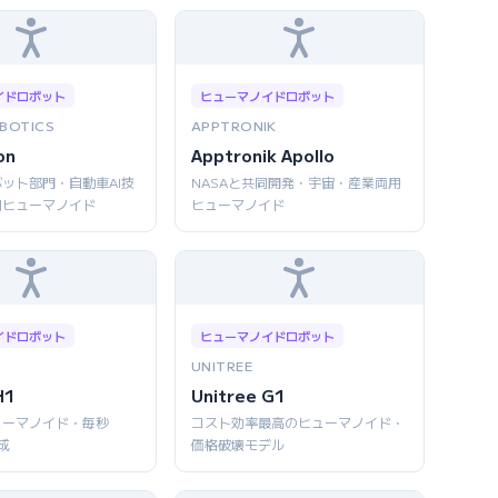
イドロボット
ヒューマノイドロボット
BOTICS
APPTRONIK
on
Apptronik Apollo
ット部門・自動車AI技
NASAと共同開発・宇宙・産業両用
用ヒューマノイド
ヒューマノイド
イドロボット
ヒューマノイドロボット
UNITREE
H1
Unitree G1
ューマノイド・毎秒
コスト効率最高のヒューマノイド・
成
価格破壊モデル