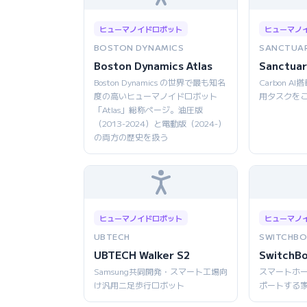
ヒューマノイドロボット
ヒューマノ
BOSTON DYNAMICS
SANCTUAR
Boston Dynamics Atlas
Sanctuar
Boston Dynamics の世界で最も知名
Carbon 
度の高いヒューマノイドロボット
用タスクを
「Atlas」総称ページ。油圧版
（2013-2024）と電動版（2024-）
の両方の歴史を扱う
ヒューマノイドロボット
ヒューマノ
UBTECH
SWITCHBO
UBTECH Walker S2
SwitchB
Samsung共同開発・スマート工場向
スマートホ
け汎用二足歩行ロボット
ポートする