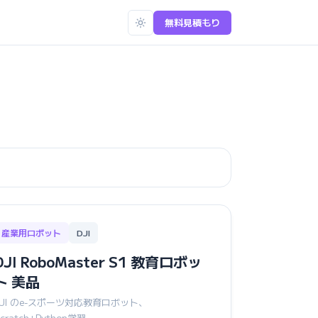
無料見積もり
産業用ロボット
DJI
DJI RoboMaster S1 教育ロボッ
ト 美品
DJI のe-スポーツ対応教育ロボット、
cratch+Python学習