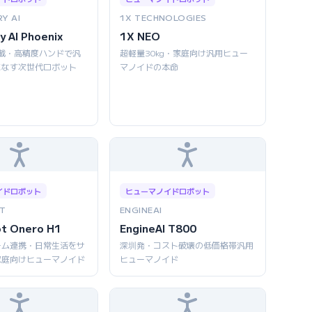
Y AI
1X TECHNOLOGIES
y AI Phoenix
1X NEO
AI搭載・高精度ハンドで汎
超軽量30kg・家庭向け汎用ヒュー
こなす次世代ロボット
マノイドの本命
イドロボット
ヒューマノイドロボット
T
ENGINEAI
ot Onero H1
EngineAI T800
ーム連携・日常生活をサ
深圳発・コスト破壊の低価格帯汎用
家庭向けヒューマノイド
ヒューマノイド