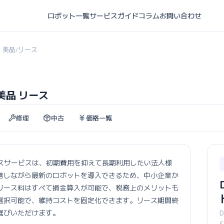
ロボット一覧
サービスガイド
コラム
お問い合わせ
ト 美品
リース
/
ト 美品 リース
修理
中古
価格一覧
美品のリースサービスは、初期費用を抑えて長期利用したい法人様
善しながら最新のロボットを導入できるため、中小企業か
リース料はすべて損金算入が可能で、税務上のメリットも
選択可能で、維持コストを固定化できます。リース期間終
選びいただけます。
S