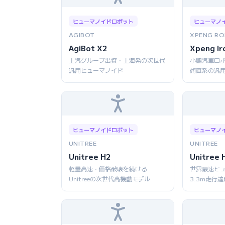
ヒューマノイドロボット
ヒューマノ
AGIBOT
XPENG RO
AgiBot X2
Xpeng Ir
上汽グループ出資・上海発の次世代
小鵬汽車ロボ
汎用ヒューマノイド
術直系の汎
ヒューマノイドロボット
ヒューマノ
UNITREE
UNITREE
Unitree H2
Unitree 
軽量高速・価格破壊を続ける
世界最速ヒ
Unitreeの次世代高機動モデル
3.3m走行達