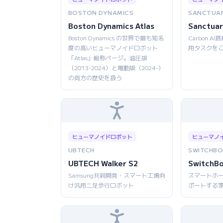
BOSTON DYNAMICS
SANCTUAR
Boston Dynamics Atlas
Sanctuar
Boston Dynamics の世界で最も知名
Carbon 
度の高いヒューマノイドロボット
用タスクを
「Atlas」総称ページ。油圧版
（2013-2024）と電動版（2024-）
の両方の歴史を扱う
ヒューマノイドロボット
ヒューマノ
UBTECH
SWITCHBO
UBTECH Walker S2
SwitchB
Samsung共同開発・スマート工場向
スマートホ
け汎用二足歩行ロボット
ポートする