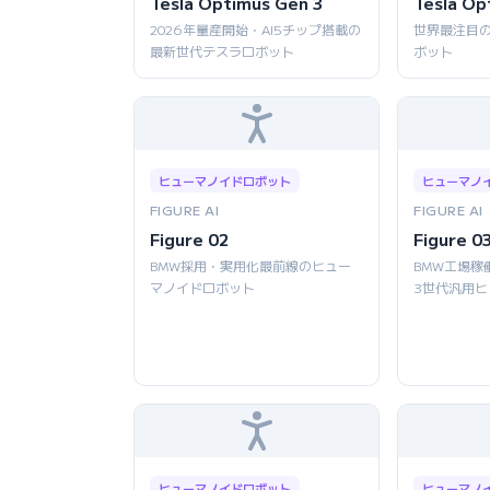
Tesla Optimus Gen 3
Tesla Op
2026年量産開始・AI5チップ搭載の
世界最注目
最新世代テスラロボット
ボット
ヒューマノイドロボット
ヒューマノ
FIGURE AI
FIGURE AI
Figure 02
Figure 0
BMW採用・実用化最前線のヒュー
BMW工場稼
マノイドロボット
3世代汎用
ヒューマノイドロボット
ヒューマノ