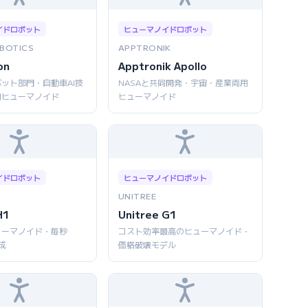
イドロボット
ヒューマノイドロボット
BOTICS
APPTRONIK
on
Apptronik Apollo
ット部門・自動車AI技
NASAと共同開発・宇宙・産業両用
用ヒューマノイド
ヒューマノイド
イドロボット
ヒューマノイドロボット
UNITREE
H1
Unitree G1
ューマノイド・毎秒
コスト効率最高のヒューマノイド・
成
価格破壊モデル