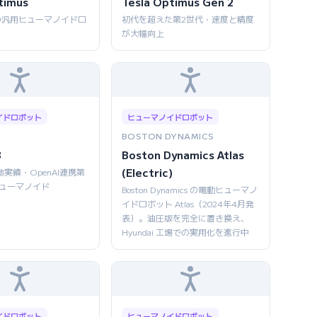
timus
Tesla Optimus Gen 2
の汎用ヒューマノイドロ
初代を超えた第2世代・速度と精度
が大幅向上
イドロボット
ヒューマノイドロボット
BOSTON DYNAMICS
3
Boston Dynamics Atlas
(Electric)
働実績・OpenAI連携第
ヒューマノイド
Boston Dynamics の電動ヒューマノ
イドロボット Atlas（2024年4月発
表）。油圧版を完全に置き換え、
Hyundai 工場での実用化を進行中
イドロボット
ヒューマノイドロボット