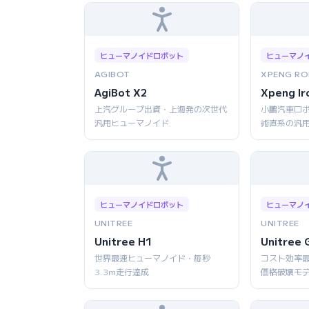
ヒューマノイドロボット
ヒューマノ
AGIBOT
XPENG RO
AgiBot X2
Xpeng Ir
上汽グループ出資・上海発の次世代
小鵬汽車ロボ
汎用ヒューマノイド
術直系の汎
ヒューマノイドロボット
ヒューマノ
UNITREE
UNITREE
Unitree H1
Unitree 
世界最速ヒューマノイド・毎秒
コスト効率
3.3m走行達成
価格破壊モ