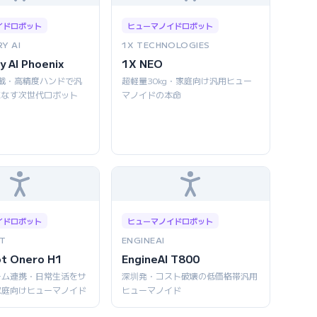
イドロボット
ヒューマノイドロボット
Y AI
1X TECHNOLOGIES
y AI Phoenix
1X NEO
AI搭載・高精度ハンドで汎
超軽量30kg・家庭向け汎用ヒュー
こなす次世代ロボット
マノイドの本命
イドロボット
ヒューマノイドロボット
T
ENGINEAI
ot Onero H1
EngineAI T800
ーム連携・日常生活をサ
深圳発・コスト破壊の低価格帯汎用
家庭向けヒューマノイド
ヒューマノイド