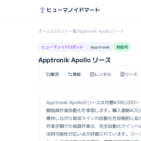
ヒューマノイドマート
ホーム
ロボット一覧
Apptronik Apollo
リース
/
/
/
ヒューマノイドロボット
Apptronik
対応可
Apptronik Apollo リース
販売
買取
レンタル
リース
Apptronik Apolloのリースは月額¥38
間協調作業自動化を実現します。購入価格¥20,
維持しながら製造ラインの自動化を段階的に拡大できま
作業空間での協調作業は、完全自動化ラインへ
活用可能性が広い点が評価されています。リー