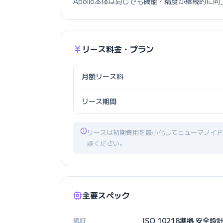
Apollo本体は同じでも機能・精度が継続的に
リース料金・プラン
月額リース料
リース期間
リースは初期費用を最小化してヒューマノイド
談ください。
主要スペック
認証
ISO 10218準拠 安全設