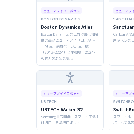
ヒューマノイドロボット
ヒューマノ
BOSTON DYNAMICS
SANCTUAR
Boston Dynamics Atlas
Sanctuar
Boston Dynamics の世界で最も知名
Carbon 
度の高いヒューマノイドロボット
用タスクを
「Atlas」総称ページ。油圧版
（2013-2024）と電動版（2024-）
の両方の歴史を扱う
ヒューマノイドロボット
ヒューマノ
UBTECH
SWITCHBO
UBTECH Walker S2
SwitchB
Samsung共同開発・スマート工場向
スマートホ
け汎用二足歩行ロボット
ポートする