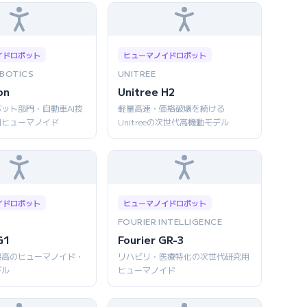
イドロボット
ヒューマノイドロボット
BOTICS
UNITREE
on
Unitree H2
ット部門・自動車AI技
軽量高速・価格破壊を続ける
用ヒューマノイド
Unitreeの次世代高機動モデル
イドロボット
ヒューマノイドロボット
FOURIER INTELLIGENCE
G1
Fourier GR-3
最高のヒューマノイド・
リハビリ・医療特化の次世代研究用
デル
ヒューマノイド