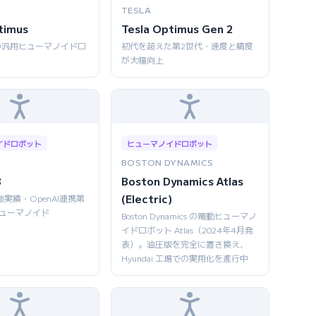
TESLA
timus
Tesla Optimus Gen 2
の汎用ヒューマノイドロ
初代を超えた第2世代・速度と精度
が大幅向上
イドロボット
ヒューマノイドロボット
BOSTON DYNAMICS
3
Boston Dynamics Atlas
(Electric)
働実績・OpenAI連携第
ヒューマノイド
Boston Dynamics の電動ヒューマノ
イドロボット Atlas（2024年4月発
表）。油圧版を完全に置き換え、
Hyundai 工場での実用化を進行中