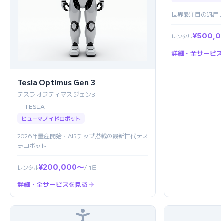
世界最注目の汎用
¥500,
レンタル
詳細・全サービ
Tesla Optimus Gen 3
テスラ オプティマス ジェン3
TESLA
ヒューマノイドロボット
2026年量産開始・AI5チップ搭載の最新世代テス
ラロボット
¥200,000〜
レンタル
/ 1日
詳細・全サービスを見る