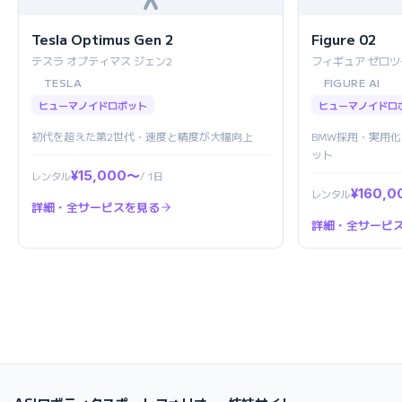
Tesla Optimus Gen 2
Figure 02
テスラ オプティマス ジェン2
フィギュア ゼロツ
TESLA
FIGURE AI
ヒューマノイドロボット
ヒューマノイドロ
初代を超えた第2世代・速度と精度が大幅向上
BMW採用・実用
ット
¥15,000〜
レンタル
/ 1日
¥160,
レンタル
詳細・全サービスを見る
詳細・全サービ