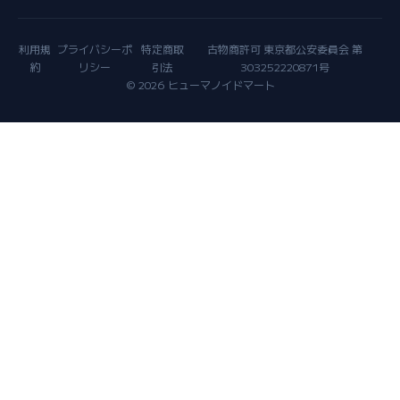
利用規
プライバシーポ
特定商取
古物商許可 東京都公安委員会 第
約
リシー
引法
303252220871号
© 2026 ヒューマノイドマート