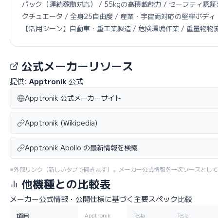
パック（連続稼働対応） / 55kgの高積載能力 / セーフティ
クチュエータ / 全身25自由度 / 産業・宇宙両対応の堅牢ボディ

【活用シーン】自動車・重工業製造 / 危険環境作業 / 重量物物流
公式メーカーリソース
提供:
Apptronik
公式
Apptronik 公式メーカーサイト
Apptronik (Wikipedia)
Apptronik Apollo の最新情報を検索
※外部リンク（新しいタブで開きます）。メーカー公式情報を一次ソースとし
他機種との比較表
メーカー公式情報・公開仕様に基づく主要スペック比較
項目
Apptronik
Tesla
Tesla