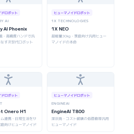
イドロボット
ヒューマノイドロボット
Y AI
1X TECHNOLOGIES
y AI Phoenix
1X NEO
AI搭載・高精度ハンドで汎
超軽量30kg・家庭向け汎用ヒュー
こなす次世代ロボット
マノイドの本命
イドロボット
ヒューマノイドロボット
T
ENGINEAI
ot Onero H1
EngineAI T800
ーム連携・日常生活をサ
深圳発・コスト破壊の低価格帯汎用
家庭向けヒューマノイド
ヒューマノイド