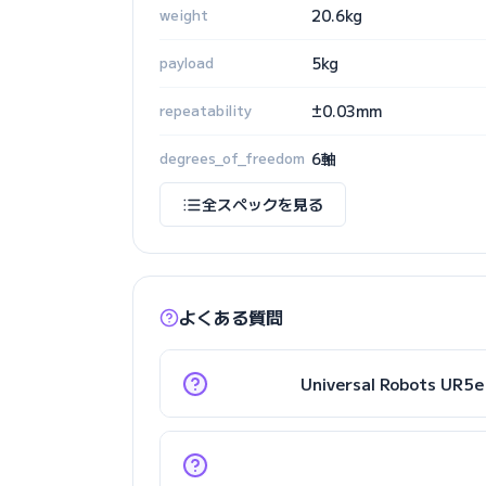
weight
20.6kg
payload
5kg
repeatability
±0.03mm
degrees_of_freedom
6軸
全スペックを見る
よくある質問
Universal Robot