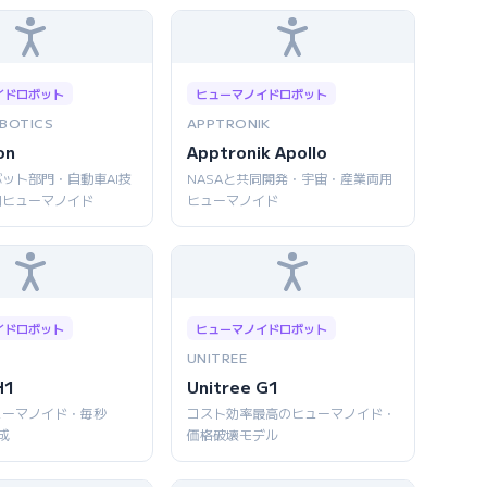
イドロボット
ヒューマノイドロボット
BOTICS
APPTRONIK
on
Apptronik Apollo
ット部門・自動車AI技
NASAと共同開発・宇宙・産業両用
用ヒューマノイド
ヒューマノイド
イドロボット
ヒューマノイドロボット
UNITREE
H1
Unitree G1
ューマノイド・毎秒
コスト効率最高のヒューマノイド・
成
価格破壊モデル