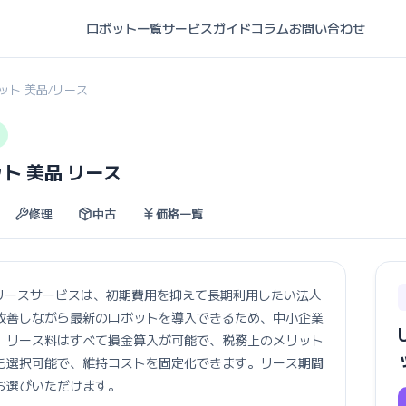
ロボット一覧
サービスガイド
コラム
お問い合わせ
ロボット 美品
リース
/
ロボット 美品 リース
修理
中古
価格一覧
ット 美品のリースサービスは、初期費用を抑えて長期利用したい法人
改善しながら最新のロボットを導入できるため、中小企業
。リース料はすべて損金算入が可能で、税務上のメリット
も選択可能で、維持コストを固定化できます。リース期間
お選びいただけます。