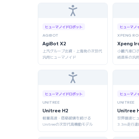
ヒューマノイドロボット
ヒューマノ
AGIBOT
XPENG RO
AgiBot X2
Xpeng Ir
上汽グループ出資・上海発の次世代
小鵬汽車ロボ
汎用ヒューマノイド
術直系の汎
ヒューマノイドロボット
ヒューマノ
UNITREE
UNITREE
Unitree H2
Unitree 
軽量高速・価格破壊を続ける
世界最速ヒ
Unitreeの次世代高機動モデル
3.3m走行達