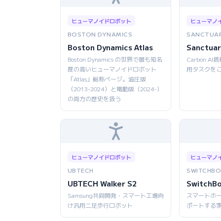
ヒューマノイドロボット
ヒューマノ
BOSTON DYNAMICS
SANCTUAR
Boston Dynamics Atlas
Sanctuar
Boston Dynamics の世界で最も知名
Carbon 
度の高いヒューマノイドロボット
用タスクを
「Atlas」総称ページ。油圧版
（2013-2024）と電動版（2024-）
の両方の歴史を扱う
ヒューマノイドロボット
ヒューマノ
UBTECH
SWITCHBO
UBTECH Walker S2
SwitchB
Samsung共同開発・スマート工場向
スマートホ
け汎用二足歩行ロボット
ポートする