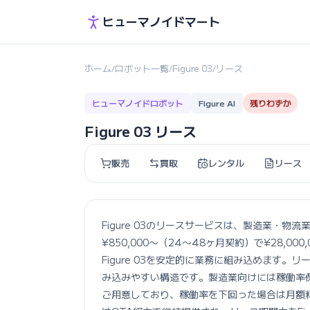
ヒューマノイドマート
ホーム
ロボット一覧
Figure 03
リース
/
/
/
ヒューマノイドロボット
Figure AI
残りわずか
Figure 03 リース
販売
買取
レンタル
リース
Figure 03のリースサービスは、製造業・
¥850,000〜（24〜48ヶ月契約）で¥28,
Figure 03を安定的に業務に組み込めます
み込みやすい構造です。製造業向けには稼働率保
ご用意しており、稼働率を下回った場合は月額料金