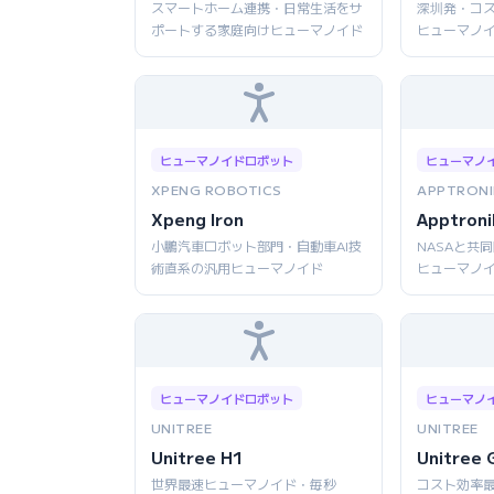
スマートホーム連携・日常生活をサ
深圳発・コ
ポートする家庭向けヒューマノイド
ヒューマノ
ヒューマノイドロボット
ヒューマノ
XPENG ROBOTICS
APPTRONI
Xpeng Iron
Apptroni
小鵬汽車ロボット部門・自動車AI技
NASAと共
術直系の汎用ヒューマノイド
ヒューマノ
ヒューマノイドロボット
ヒューマノ
UNITREE
UNITREE
Unitree H1
Unitree 
世界最速ヒューマノイド・毎秒
コスト効率