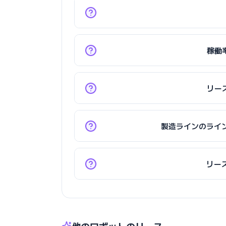
稼働
リー
製造ラインのライ
リー