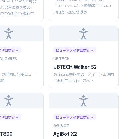
Atlas（2024年4月発
（2013-2024）と電動版（2024-）
版を完全に置き換え、
の両方の歴史を扱う
 工場での実用化を進行中
イドロボット
ヒューマノイドロボット
OLOGIES
UBTECH
UBTECH Walker S2
g・家庭向け汎用ヒュー
Samsung共同開発・スマート工場向
本命
け汎用二足歩行ロボット
イドロボット
ヒューマノイドロボット
AGIBOT
 T800
AgiBot X2