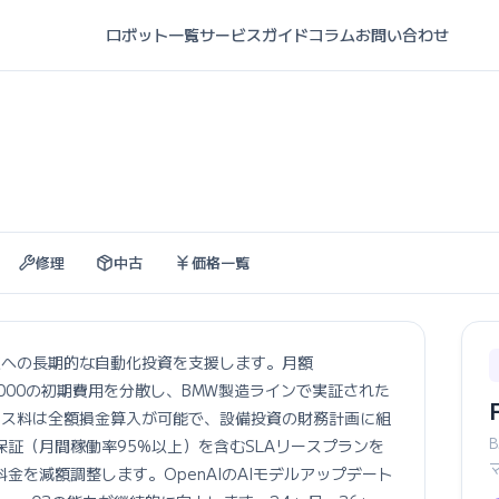
ロボット一覧
サービスガイド
コラム
お問い合わせ
修理
中古
価格一覧
物流業への長期的な自動化投資を支援します。月額
000,000の初期費用を分散し、BMW製造ラインで実証された
。リース料は全額損金算入が可能で、設備投資の財務計画に組
証（月間稼働率95%以上）を含むSLAリースプランを
を減額調整します。OpenAIのAIモデルアップデート