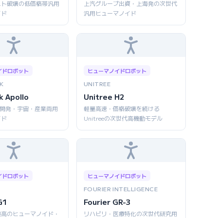
スト破壊の低価格帯汎用
上汽グループ出資・上海発の次世代
イド
汎用ヒューマノイド
イドロボット
ヒューマノイドロボット
K
UNITREE
k Apollo
Unitree H2
同開発・宇宙・産業両用
軽量高速・価格破壊を続ける
イド
Unitreeの次世代高機動モデル
イドロボット
ヒューマノイドロボット
FOURIER INTELLIGENCE
G1
Fourier GR-3
最高のヒューマノイド・
リハビリ・医療特化の次世代研究用