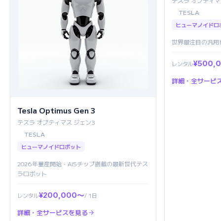
テスラ オプティマ
TESLA
ヒューマノイドロ
世界最注目の汎用
¥500,
レンタル
詳細・全サービ
Tesla Optimus Gen 3
テスラ オプティマス ジェン3
TESLA
ヒューマノイドロボット
2026年量産開始・AI5チップ搭載の最新世代テス
ラロボット
¥200,000〜
レンタル
/ 1日
詳細・全サービスを見る