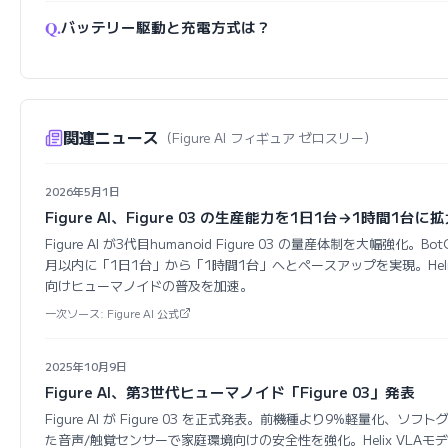
Q.
バッテリー駆動と充電方式は？
関連ニュース
（Figure AI フィギュア ゼロスリー）
2026年5月1日
Figure AI、Figure 03 の生産能力を1日1台→1時間1台に
Figure AI が3代目humanoid Figure 03 の量産体制を大幅強化
月以内に「1日1台」から「1時間1台」へとペースアップを実現。Helix
向けヒューマノイドの普及を加速。
一次ソース: Figure AI 公式
2025年10月9日
Figure AI、第3世代ヒューマノイド「Figure 03」発表
Figure AI が Figure 03 を正式発表。前機種より9%軽量化、
た音声/触覚センサーで家庭環境向けの安全性を強化。Helix VLA