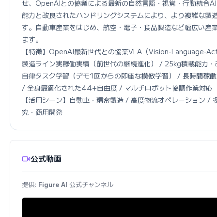
せ、OpenAIとの協業による最新の自然言語・視覚・行動統合AI
能力と改良されたハンドリングシステムにより、より複雑な製
す。自動車産業をはじめ、航空・電子・食品製造など幅広い産
ます。

【特徴】OpenAI最新世代との協業VLA（Vision-Language-Ac
製造ライン実稼働実績（前世代の継続進化） / 25kg積載能力・
自律タスク学習（デモ1回からの即座な模倣学習） / 長時間稼働
/ 全身最適化された44+自由度 / マルチロボット協調作業対応

【活用シーン】自動車・精密製造 / 高度物流オペレーション / 多
究・商用開発
公式動画
提供:
Figure AI
公式チャンネル