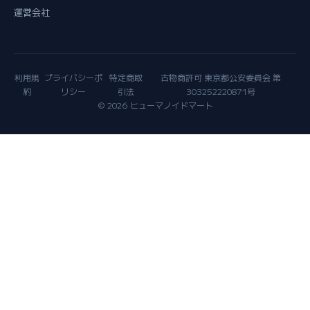
運営会社
利用規
プライバシーポ
特定商取
古物商許可 東京都公安委員会 第
約
リシー
引法
303252220871号
© 2026 ヒューマノイドマート