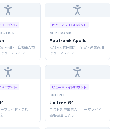
イドロボット
ヒューマノイドロボット
BOTICS
APPTRONIK
on
Apptronik Apollo
ット部門・自動車AI技
NASAと共同開発・宇宙・産業両用
用ヒューマノイド
ヒューマノイド
イドロボット
ヒューマノイドロボット
UNITREE
H1
Unitree G1
ューマノイド・毎秒
コスト効率最高のヒューマノイド・
成
価格破壊モデル