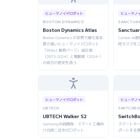
ヒューマノイドロボット
ヒューマノ
BOSTON DYNAMICS
SANCTUAR
Boston Dynamics Atlas
Sanctuar
Boston Dynamics の世界で最も知名
Carbon 
度の高いヒューマノイドロボット
用タスクを
「Atlas」総称ページ。油圧版
（2013-2024）と電動版（2024-）
の両方の歴史を扱う
ヒューマノイドロボット
ヒューマノ
UBTECH
SWITCHBO
UBTECH Walker S2
SwitchB
Samsung共同開発・スマート工場向
スマートホ
け汎用二足歩行ロボット
ポートする