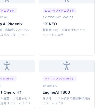
イドロボット
ヒューマノイドロボット
Y AI
1X TECHNOLOGIES
y AI Phoenix
1X NEO
AI搭載・高精度ハンドで汎
超軽量30kg・家庭向け汎用ヒュー
こなす次世代ロボット
マノイドの本命
イドロボット
ヒューマノイドロボット
T
ENGINEAI
ot Onero H1
EngineAI T800
ーム連携・日常生活をサ
深圳発・コスト破壊の低価格帯汎用
家庭向けヒューマノイド
ヒューマノイド