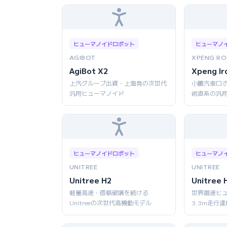
ヒューマノイドロボット
ヒューマノ
AGIBOT
XPENG RO
AgiBot X2
Xpeng Ir
上汽グループ出資・上海発の次世代
小鵬汽車ロボ
汎用ヒューマノイド
術直系の汎
ヒューマノイドロボット
ヒューマノ
UNITREE
UNITREE
Unitree H2
Unitree 
軽量高速・価格破壊を続ける
世界最速ヒ
Unitreeの次世代高機動モデル
3.3m走行達