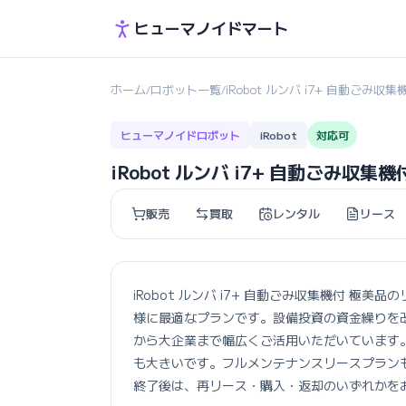
ヒューマノイドマート
ホーム
ロボット一覧
iRobot ルンバ i7+ 自動ごみ収
/
/
ヒューマノイドロボット
iRobot
対応可
iRobot ルンバ i7+ 自動ごみ収集
販売
買取
レンタル
リース
iRobot ルンバ i7+ 自動ごみ収集機付 
様に最適なプランです。設備投資の資金繰りを
から大企業まで幅広くご活用いただいています
も大きいです。フルメンテナンスリースプラン
終了後は、再リース・購入・返却のいずれかを