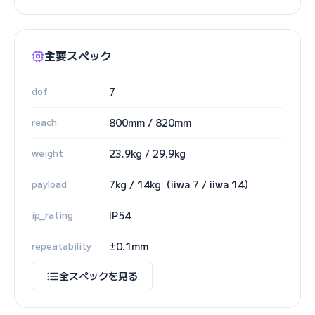
主要スペック
dof
7
reach
800mm / 820mm
weight
23.9kg / 29.9kg
payload
7kg / 14kg（iiwa 7 / iiwa 14）
ip_rating
IP54
repeatability
±0.1mm
全スペックを見る