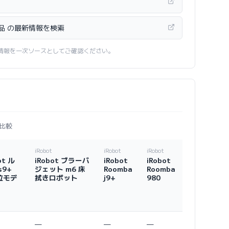
極美品 の最新情報を検索
情報を一次ソースとしてご確認ください。
比較
iRobot
iRobot
iRobot
ot ル
iRobot ブラーバ
iRobot
iRobot
s9+
ジェット m6 床
Roomba
Roomba
位モデ
拭きロボット
j9+
980
—
—
—