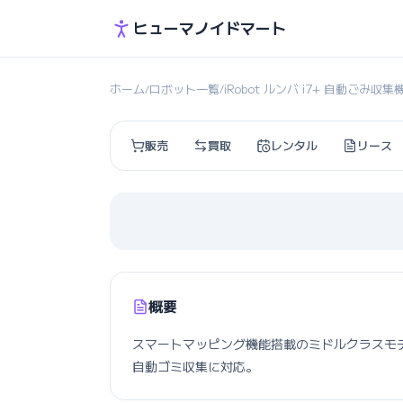
ヒューマノイドマート
ホーム
ロボット一覧
iRobot ルンバ i7+ 自動ごみ収
/
/
販売
買取
レンタル
リース
概要
スマートマッピング機能搭載のミドルクラスモ
自動ゴミ収集に対応。