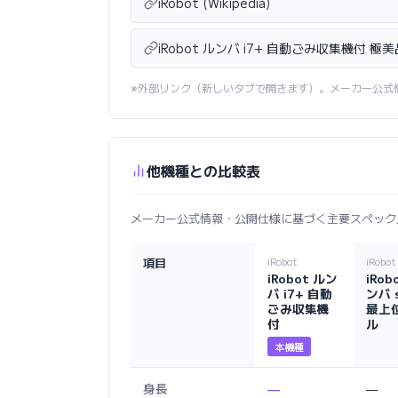
iRobot (Wikipedia)
iRobot ルンバ i7+ 自動ごみ収集機付 
※外部リンク（新しいタブで開きます）。メーカー公式
他機種との比較表
メーカー公式情報・公開仕様に基づく主要スペック
項目
iRobot
iRobot
iRobot ルン
iRob
バ i7+ 自動
ンバ 
ごみ収集機
最上
付
ル
本機種
身長
—
—