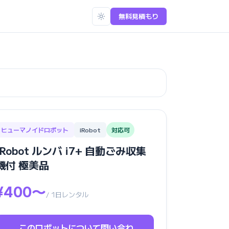
無料見積もり
ヒューマノイドロボット
iRobot
対応可
iRobot ルンバ i7+ 自動ごみ収集
機付 極美品
¥400〜
/ 1日レンタル
このロボットについて問い合わ