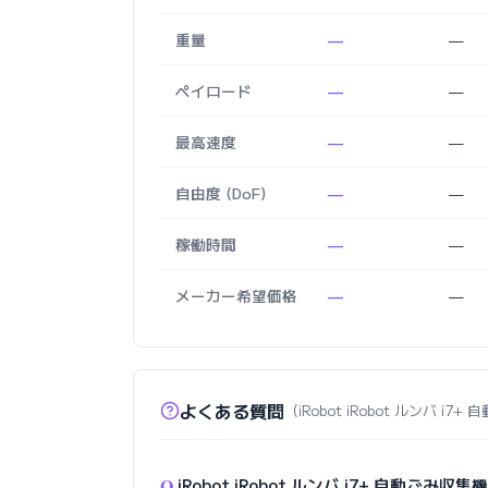
重量
—
—
ペイロード
—
—
最高速度
—
—
自由度 (DoF)
—
—
稼働時間
—
—
メーカー希望価格
—
—
よくある質問
（iRobot iRobot ルンバ i
Q.
iRobot iRobot ルンバ i7+ 自動ご