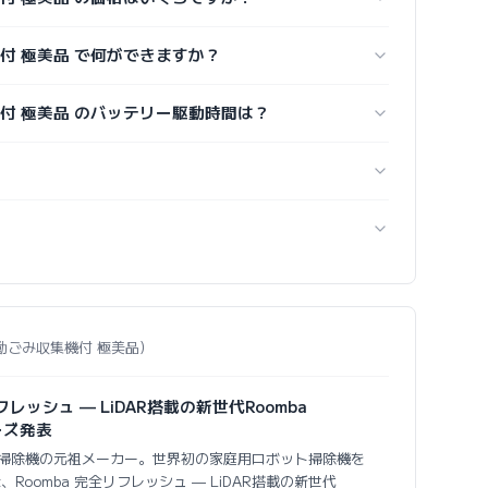
み収集機付 極美品 で何ができますか？
み収集機付 極美品 のバッテリー駆動時間は？
7+ 自動ごみ収集機付 極美品）
リフレッシュ — LiDAR搭載の新世代Roomba
リーズ発表
ロボット掃除機の元祖メーカー。世界初の家庭用ロボット掃除機を
t、Roomba 完全リフレッシュ — LiDAR搭載の新世代