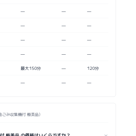
—
—
—
—
—
—
—
—
—
—
—
—
最大150分
—
120分
—
—
—
7+ 自動ごみ収集機付 極美品）
み収集機付 極美品 の価格はいくらですか？