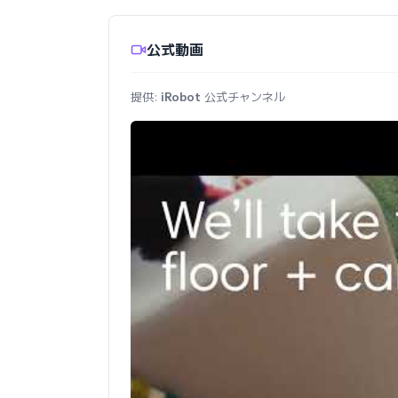
公式動画
提供:
iRobot
公式チャンネル