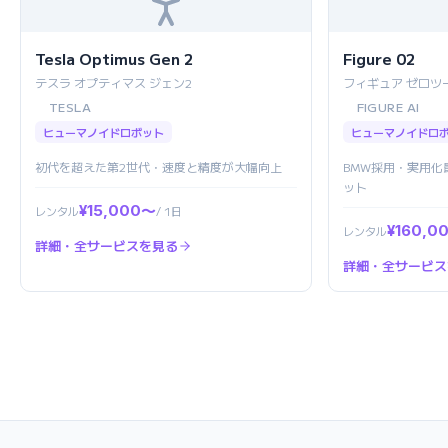
Tesla Optimus Gen 2
Figure 02
テスラ オプティマス ジェン2
フィギュア ゼロツ
TESLA
FIGURE AI
ヒューマノイドロボット
ヒューマノイドロ
初代を超えた第2世代・速度と精度が大幅向上
BMW採用・実用化
ット
¥15,000〜
レンタル
/ 1日
¥160,0
レンタル
詳細・全サービスを見る
詳細・全サービス