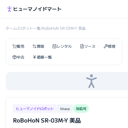
ヒューマノイドマート
ホーム
ロボット一覧
RoBoHoN SR-03M-Y 美品
/
/
販売
買取
レンタル
リース
修理
中古
価格一覧
ヒューマノイドロボット
Sharp
対応可
RoBoHoN SR-03M-Y 美品