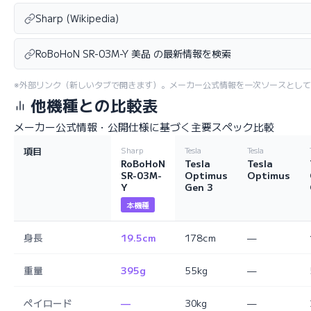
Sharp (Wikipedia)
RoBoHoN SR-03M-Y 美品 の最新情報を検索
※外部リンク（新しいタブで開きます）。メーカー公式情報を一次ソースとし
他機種との比較表
メーカー公式情報・公開仕様に基づく主要スペック比較
項目
Sharp
Tesla
Tesla
RoBoHoN
Tesla
Tesla
SR-03M-
Optimus
Optimus
Y
Gen 3
本機種
身長
19.5cm
178cm
—
重量
395g
55kg
—
ペイロード
—
30kg
—