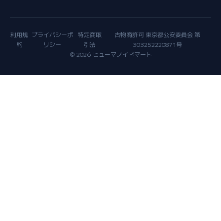
利用規
プライバシーポ
特定商取
古物商許可 東京都公安委員会 第
約
リシー
引法
303252220871号
© 2026 ヒューマノイドマート