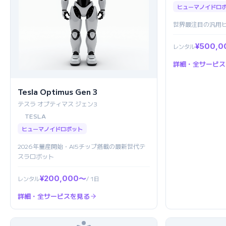
ヒューマノイドロ
世界最注目の汎用
¥500,
レンタル
詳細・全サービス
Tesla Optimus Gen 3
テスラ オプティマス ジェン3
TESLA
ヒューマノイドロボット
2026年量産開始・AI5チップ搭載の最新世代テ
スラロボット
¥200,000〜
レンタル
/ 1日
詳細・全サービスを見る