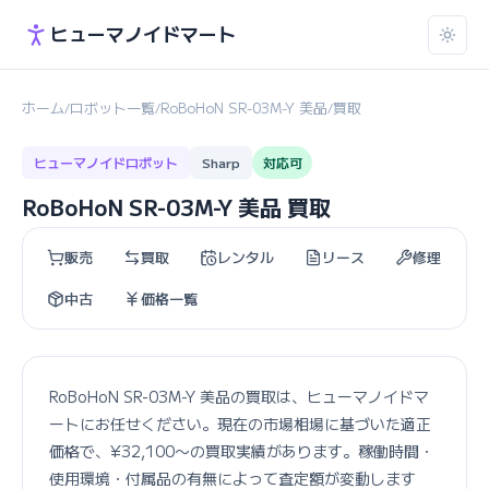
ヒューマノイドマート
ホーム
ロボット一覧
RoBoHoN SR-03M-Y 美品
買取
/
/
/
ヒューマノイドロボット
Sharp
対応可
RoBoHoN SR-03M-Y 美品 買取
販売
買取
レンタル
リース
修理
中古
価格一覧
RoBoHoN SR-03M-Y 美品の買取は、ヒューマノイドマ
ートにお任せください。現在の市場相場に基づいた適正
価格で、¥32,100〜の買取実績があります。稼働時間・
使用環境・付属品の有無によって査定額が変動します