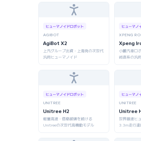
ヒューマノイドロボット
ヒューマノ
AGIBOT
XPENG RO
AgiBot X2
Xpeng Ir
上汽グループ出資・上海発の次世代
小鵬汽車ロボ
汎用ヒューマノイド
術直系の汎
ヒューマノイドロボット
ヒューマノ
UNITREE
UNITREE
Unitree H2
Unitree 
軽量高速・価格破壊を続ける
世界最速ヒ
Unitreeの次世代高機動モデル
3.3m走行達