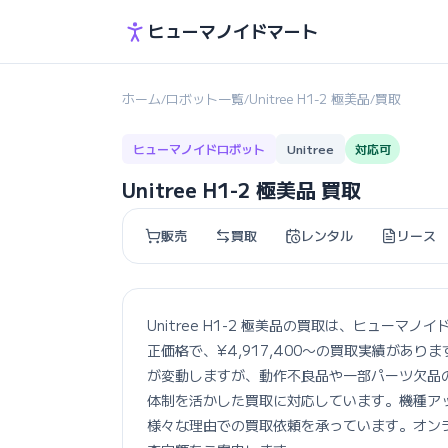
ヒューマノイドマート
ホーム
ロボット一覧
Unitree H1-2 極美品
買取
/
/
/
ヒューマノイドロボット
Unitree
対応可
Unitree H1-2 極美品 買取
販売
買取
レンタル
リース
Unitree H1-2 極美品の買取は、ヒュー
正価格で、¥4,917,400〜の買取実績があ
が変動しますが、動作不良品や一部パーツ欠品
体制を活かした買取に対応しています。機種ア
様々な理由での買取依頼を承っています。オン