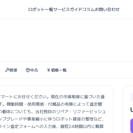
ロボット一覧
サービスガイド
コラム
お問い合わせ
修理
中古
価格一覧
マノイドマートにお任せください。現在の市場相場に基づいた適
ります。稼働時間・使用環境・付属品の有無によって査定額
の個体についても、当社独自のリペア・リファービッシュ
ップグレードや事業縮小に伴うロボット資産の整理など、
ライン査定フォームへの入力後、最短24時間以内に概算