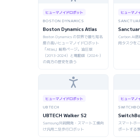
ヒューマノイドロボット
ヒューマノ
BOSTON DYNAMICS
SANCTUAR
Boston Dynamics Atlas
Sanctuar
Boston Dynamics の世界で最も知名
Carbon 
度の高いヒューマノイドロボット
用タスクを
「Atlas」総称ページ。油圧版
（2013-2024）と電動版（2024-）
の両方の歴史を扱う
ヒューマノイドロボット
ヒューマノ
UBTECH
SWITCHBO
UBTECH Walker S2
SwitchB
Samsung共同開発・スマート工場向
スマートホ
け汎用二足歩行ロボット
ポートする