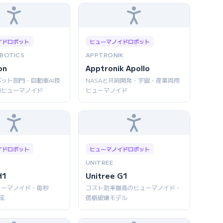
イドロボット
ヒューマノイドロボット
BOTICS
APPTRONIK
on
Apptronik Apollo
ット部門・自動車AI技
NASAと共同開発・宇宙・産業両用
用ヒューマノイド
ヒューマノイド
イドロボット
ヒューマノイドロボット
UNITREE
H1
Unitree G1
ューマノイド・毎秒
コスト効率最高のヒューマノイド・
成
価格破壊モデル