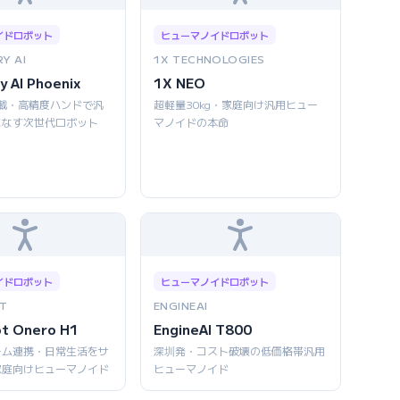
イドロボット
ヒューマノイドロボット
Y AI
1X TECHNOLOGIES
y AI Phoenix
1X NEO
AI搭載・高精度ハンドで汎
超軽量30kg・家庭向け汎用ヒュー
こなす次世代ロボット
マノイドの本命
イドロボット
ヒューマノイドロボット
T
ENGINEAI
ot Onero H1
EngineAI T800
ーム連携・日常生活をサ
深圳発・コスト破壊の低価格帯汎用
家庭向けヒューマノイド
ヒューマノイド