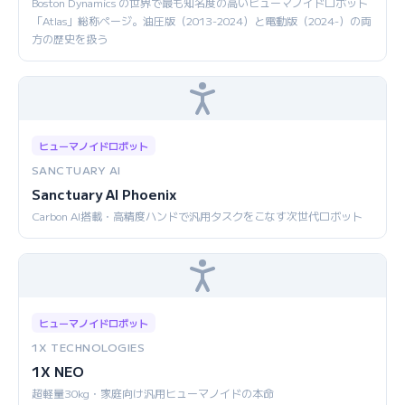
Boston Dynamics の世界で最も知名度の高いヒューマノイドロボット
「Atlas」総称ページ。油圧版（2013-2024）と電動版（2024-）の両
方の歴史を扱う
ヒューマノイドロボット
SANCTUARY AI
Sanctuary AI Phoenix
Carbon AI搭載・高精度ハンドで汎用タスクをこなす次世代ロボット
ヒューマノイドロボット
1X TECHNOLOGIES
1X NEO
超軽量30kg・家庭向け汎用ヒューマノイドの本命