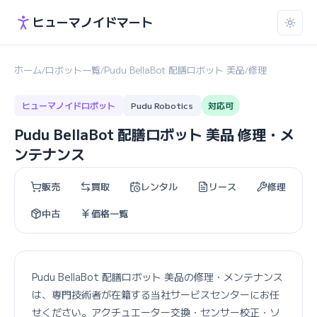
ヒューマノイドマート
ホーム
ロボット一覧
Pudu BellaBot 配膳ロボット 美品
修理
/
/
/
ヒューマノイドロボット
Pudu Robotics
対応可
Pudu BellaBot 配膳ロボット 美品 修理・メ
ンテナンス
販売
買取
レンタル
リース
修理
中古
価格一覧
Pudu BellaBot 配膳ロボット 美品の修理・メンテナンス
は、専門技術者が在籍する当社サービスセンターにお任
せください。アクチュエーター交換・センサー校正・ソ