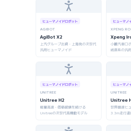
ヒューマノイドロボット
ヒューマノ
AGIBOT
XPENG RO
AgiBot X2
Xpeng Ir
上汽グループ出資・上海発の次世代
小鵬汽車ロボ
汎用ヒューマノイド
術直系の汎
ヒューマノイドロボット
ヒューマノ
UNITREE
UNITREE
Unitree H2
Unitree 
軽量高速・価格破壊を続ける
世界最速ヒ
Unitreeの次世代高機動モデル
3.3m走行達