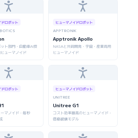
イドロボット
ヒューマノイドロボット
BOTICS
APPTRONIK
on
Apptronik Apollo
ット部門・自動車AI技
NASAと共同開発・宇宙・産業両用
用ヒューマノイド
ヒューマノイド
イドロボット
ヒューマノイドロボット
UNITREE
H1
Unitree G1
ューマノイド・毎秒
コスト効率最高のヒューマノイド・
成
価格破壊モデル