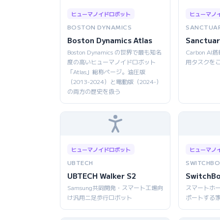
ヒューマノイドロボット
ヒューマノ
BOSTON DYNAMICS
SANCTUAR
Boston Dynamics Atlas
Sanctuar
Boston Dynamics の世界で最も知名
Carbon 
度の高いヒューマノイドロボット
用タスクを
「Atlas」総称ページ。油圧版
（2013-2024）と電動版（2024-）
の両方の歴史を扱う
ヒューマノイドロボット
ヒューマノ
UBTECH
SWITCHBO
UBTECH Walker S2
SwitchB
Samsung共同開発・スマート工場向
スマートホ
け汎用二足歩行ロボット
ポートする