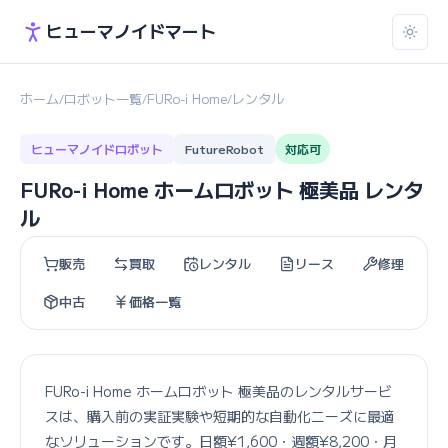
ヒューマノイドマート
ホーム
ロボット一覧
FURo-i Home
レンタル
/
/
/
ヒューマノイドロボット
FutureRobot
対応可
FURo-i Home ホームロボット 極美品 レンタ
ル
販売
買取
レンタル
リース
修理
中古
価格一覧
FURo-i Home ホームロボット 極美品のレンタルサービ
スは、購入前の実証実験や短期的な自動化ニーズに最適
なソリューションです。日額¥1,600・週額¥8,200・月