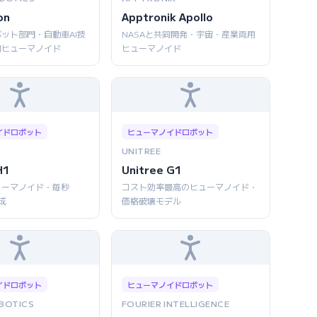
on
Apptronik Apollo
ット部門・自動車AI技
NASAと共同開発・宇宙・産業両用
用ヒューマノイド
ヒューマノイド
イドロボット
ヒューマノイドロボット
UNITREE
H1
Unitree G1
ューマノイド・毎秒
コスト効率最高のヒューマノイド・
成
価格破壊モデル
イドロボット
ヒューマノイドロボット
BOTICS
FOURIER INTELLIGENCE