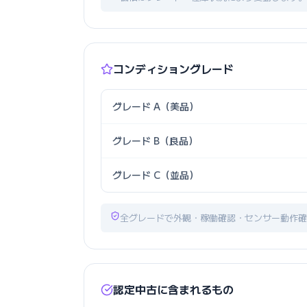
コンディショングレード
グレード A（美品）
グレード B（良品）
グレード C（並品）
全グレードで外観・稼働確認・センサー動作確
認定中古に含まれるもの