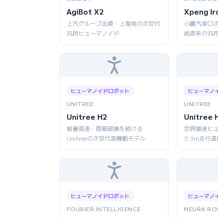
AgiBot X2
Xpeng Ir
上汽グループ出資・上海発の次世代
小鵬汽車ロボ
汎用ヒューマノイド
術直系の汎
ヒューマノイドロボット
ヒューマノ
UNITREE
UNITREE
Unitree H2
Unitree 
軽量高速・価格破壊を続ける
世界最速ヒ
Unitreeの次世代高機動モデル
3.3m走行達
ヒューマノイドロボット
ヒューマノ
FOURIER INTELLIGENCE
NEURA RO