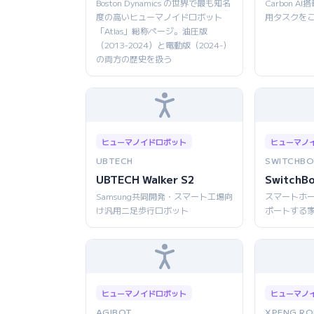
Boston Dynamics の世界で最も知名
Carbon 
度の高いヒューマノイドロボット
用タスクを
「Atlas」総称ページ。油圧版
（2013-2024）と電動版（2024-）
の両方の歴史を扱う
ヒューマノイドロボット
ヒューマノ
UBTECH
SWITCHBO
UBTECH Walker S2
SwitchB
Samsung共同開発・スマート工場向
スマートホ
け汎用二足歩行ロボット
ポートする
ヒューマノイドロボット
ヒューマノ
AGIBOT
XPENG RO