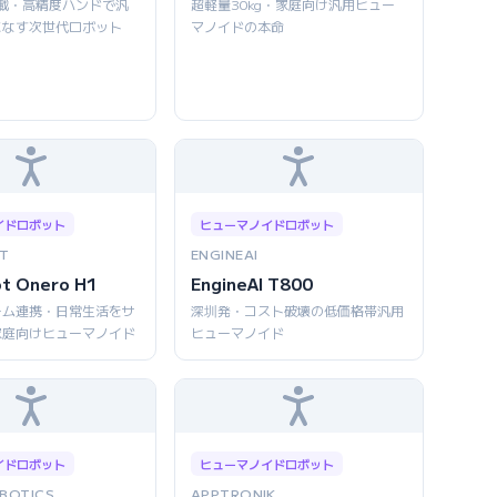
AI搭載・高精度ハンドで汎
超軽量30kg・家庭向け汎用ヒュー
こなす次世代ロボット
マノイドの本命
イドロボット
ヒューマノイドロボット
T
ENGINEAI
ot Onero H1
EngineAI T800
ーム連携・日常生活をサ
深圳発・コスト破壊の低価格帯汎用
家庭向けヒューマノイド
ヒューマノイド
イドロボット
ヒューマノイドロボット
BOTICS
APPTRONIK