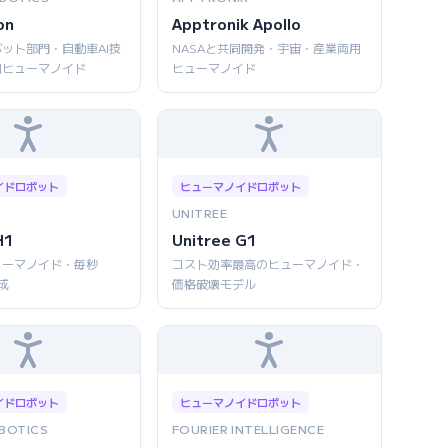
on
Apptronik Apollo
ット部門・自動車AI技
NASAと共同開発・宇宙・産業両用
用ヒューマノイド
ヒューマノイド
イドロボット
ヒューマノイドロボット
UNITREE
H1
Unitree G1
ューマノイド・毎秒
コスト効率最高のヒューマノイド・
成
価格破壊モデル
イドロボット
ヒューマノイドロボット
BOTICS
FOURIER INTELLIGENCE