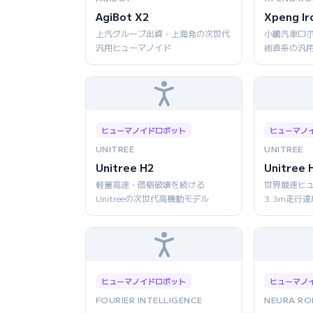
AgiBot X2
Xpeng Ir
上汽グループ出資・上海発の次世代
小鵬汽車ロボ
汎用ヒューマノイド
術直系の汎
ヒューマノイドロボット
ヒューマノ
UNITREE
UNITREE
Unitree H2
Unitree 
軽量高速・価格破壊を続ける
世界最速ヒ
Unitreeの次世代高機動モデル
3.3m走行達
ヒューマノイドロボット
ヒューマノ
FOURIER INTELLIGENCE
NEURA RO