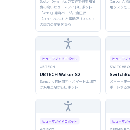
Boston Dynamics の世界で最も知名
Carbon 
度の高いヒューマノイドロボット
用タスクを
「Atlas」総称ページ。油圧版
（2013-2024）と電動版（2024-）
の両方の歴史を扱う
ヒューマノイドロボット
ヒューマノ
UBTECH
SWITCHBO
UBTECH Walker S2
SwitchB
Samsung共同開発・スマート工場向
スマートホ
け汎用二足歩行ロボット
ポートする
ヒューマノイドロボット
ヒューマノ
AGIBOT
XPENG RO