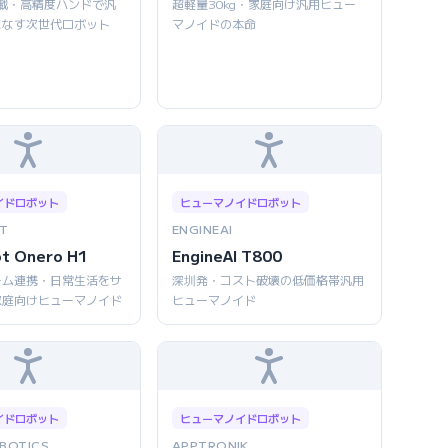
AI搭載・高精度ハンドで汎
超軽量30kg・家庭向け汎用ヒュー
こなす次世代ロボット
マノイドの本命
イドロボット
ヒューマノイドロボット
T
ENGINEAI
ot Onero H1
EngineAI T800
ーム連携・日常生活をサ
深圳発・コスト破壊の低価格帯汎用
家庭向けヒューマノイド
ヒューマノイド
イドロボット
ヒューマノイドロボット
BOTICS
APPTRONIK