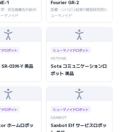
NE-1
Fourier GR-2
工学・安全最優先の欧州
医療・リハビリ起源の精密研究用ヒ
ューマノイド
ューマノイド
イドロボット
ヒューマノイドロボット
VSTONE
 SR-03M-Y 美品
Sota コミュニケーションロ
ボット 美品
イドロボット
ヒューマノイドロボット
SANBOT
ector ホームロボッ
Sanbot Elf サービスロボッ