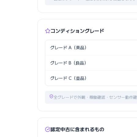
コンディショングレード
グレード A（美品）
グレード B（良品）
グレード C（並品）
全グレードで外観・稼働確認・センサー動作確
認定中古に含まれるもの