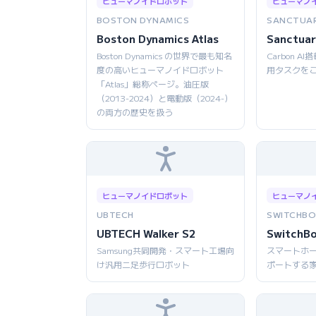
ヒューマノイドロボット
ヒューマノ
BOSTON DYNAMICS
SANCTUAR
Boston Dynamics Atlas
Sanctuar
Boston Dynamics の世界で最も知名
Carbon 
度の高いヒューマノイドロボット
用タスクを
「Atlas」総称ページ。油圧版
（2013-2024）と電動版（2024-）
の両方の歴史を扱う
ヒューマノイドロボット
ヒューマノ
UBTECH
SWITCHBO
UBTECH Walker S2
SwitchB
Samsung共同開発・スマート工場向
スマートホ
け汎用二足歩行ロボット
ポートする