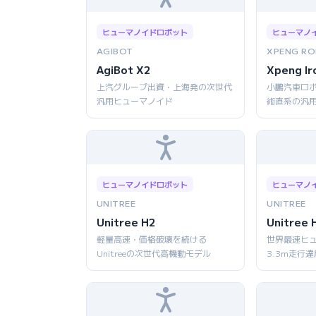
ヒューマノイドロボット
ヒューマノ
AGIBOT
XPENG RO
AgiBot X2
Xpeng Ir
上汽グループ出資・上海発の次世代
小鵬汽車ロボ
汎用ヒューマノイド
術直系の汎
ヒューマノイドロボット
ヒューマノ
UNITREE
UNITREE
Unitree H2
Unitree 
軽量高速・価格破壊を続ける
世界最速ヒ
Unitreeの次世代高機動モデル
3.3m走行達