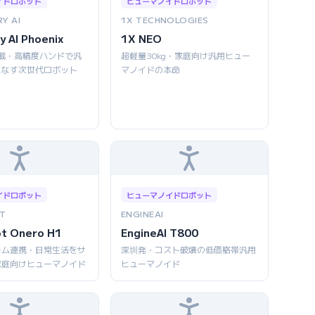
イドロボット
ヒューマノイドロボット
Y AI
1X TECHNOLOGIES
y AI Phoenix
1X NEO
AI搭載・高精度ハンドで汎
超軽量30kg・家庭向け汎用ヒュー
こなす次世代ロボット
マノイドの本命
イドロボット
ヒューマノイドロボット
T
ENGINEAI
ot Onero H1
EngineAI T800
ーム連携・日常生活をサ
深圳発・コスト破壊の低価格帯汎用
家庭向けヒューマノイド
ヒューマノイド