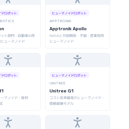
イドロボット
ヒューマノイドロボット
BOTICS
APPTRONIK
on
Apptronik Apollo
ット部門・自動車AI技
NASAと共同開発・宇宙・産業両用
用ヒューマノイド
ヒューマノイド
イドロボット
ヒューマノイドロボット
UNITREE
H1
Unitree G1
ューマノイド・毎秒
コスト効率最高のヒューマノイド・
成
価格破壊モデル