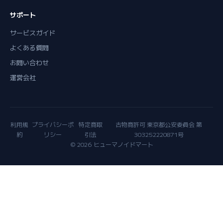
サポート
サービスガイド
よくある質問
お問い合わせ
運営会社
利用規
プライバシーポ
特定商取
古物商許可 東京都公安委員会 第
約
リシー
引法
303252220871号
© 2026 ヒューマノイドマート