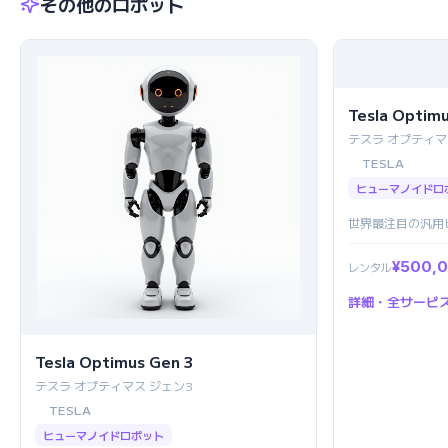
その他のロボット
Tesla Optim
テスラ オプティマ
TESLA
ヒューマノイドロ
世界最注目の汎用
¥500,
レンタル
詳細・全サービ
Tesla Optimus Gen 3
テスラ オプティマス ジェン3
TESLA
ヒューマノイドロボット