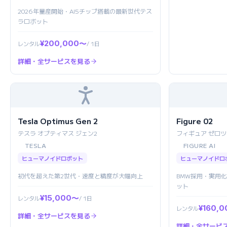
2026年量産開始・AI5チップ搭載の最新世代テス
ラロボット
¥200,000〜
レンタル
/ 1日
詳細・全サービスを見る
Tesla Optimus Gen 2
Figure 02
テスラ オプティマス ジェン2
フィギュア ゼロツ
TESLA
FIGURE AI
ヒューマノイドロボット
ヒューマノイドロ
初代を超えた第2世代・速度と精度が大幅向上
BMW採用・実用
ット
¥15,000〜
レンタル
/ 1日
¥160,
レンタル
詳細・全サービスを見る
詳細・全サービ