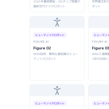
2026年量産開始・AI5チップ搭載の
世界最注目
最新世代テスラロボット
ボット
ヒューマノイドロボット
ヒューマノ
FIGURE AI
FIGURE AI
Figure 02
Figure 0
BMW採用・実用化最前線のヒュー
BMW工場稼
マノイドロボット
3世代汎用
ヒューマノイドロボット
ヒューマノ