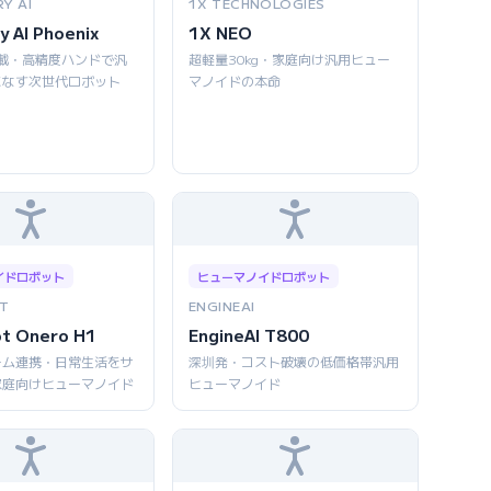
Y AI
1X TECHNOLOGIES
y AI Phoenix
1X NEO
AI搭載・高精度ハンドで汎
超軽量30kg・家庭向け汎用ヒュー
こなす次世代ロボット
マノイドの本命
イドロボット
ヒューマノイドロボット
T
ENGINEAI
ot Onero H1
EngineAI T800
ーム連携・日常生活をサ
深圳発・コスト破壊の低価格帯汎用
家庭向けヒューマノイド
ヒューマノイド