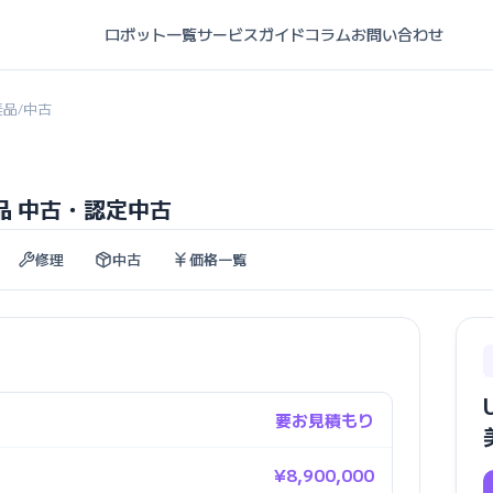
ロボット一覧
サービスガイド
コラム
お問い合わせ
美品
中古
/
極美品 中古・認定中古
修理
中古
価格一覧
要お見積もり
¥8,900,000