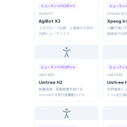
ヒューマノイドロボット
ヒューマノ
AGIBOT
XPENG RO
AgiBot X2
Xpeng Ir
上汽グループ出資・上海発の次世代
小鵬汽車ロボ
汎用ヒューマノイド
術直系の汎
ヒューマノイドロボット
ヒューマノ
UNITREE
UNITREE
Unitree H2
Unitree 
軽量高速・価格破壊を続ける
世界最速ヒ
Unitreeの次世代高機動モデル
3.3m走行達