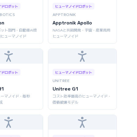
イドロボット
ヒューマノイドロボット
BOTICS
APPTRONIK
on
Apptronik Apollo
ット部門・自動車AI技
NASAと共同開発・宇宙・産業両用
用ヒューマノイド
ヒューマノイド
イドロボット
ヒューマノイドロボット
UNITREE
H1
Unitree G1
ューマノイド・毎秒
コスト効率最高のヒューマノイド・
成
価格破壊モデル