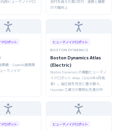
の汎用ヒューマノイドロ
初代を超えた第2世代・速度と精度
が大幅向上
イドロボット
ヒューマノイドロボット
BOSTON DYNAMICS
3
Boston Dynamics Atlas
(Electric)
働実績・OpenAI連携第
ヒューマノイド
Boston Dynamics の電動ヒューマノ
イドロボット Atlas（2024年4月発
表）。油圧版を完全に置き換え、
Hyundai 工場での実用化を進行中
イドロボット
ヒューマノイドロボット