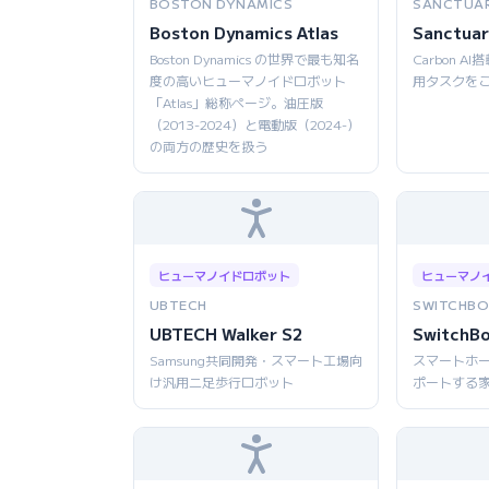
BOSTON DYNAMICS
SANCTUAR
Boston Dynamics Atlas
Sanctuar
Boston Dynamics の世界で最も知名
Carbon 
度の高いヒューマノイドロボット
用タスクを
「Atlas」総称ページ。油圧版
（2013-2024）と電動版（2024-）
の両方の歴史を扱う
ヒューマノイドロボット
ヒューマノ
UBTECH
SWITCHBO
UBTECH Walker S2
SwitchB
Samsung共同開発・スマート工場向
スマートホ
け汎用二足歩行ロボット
ポートする