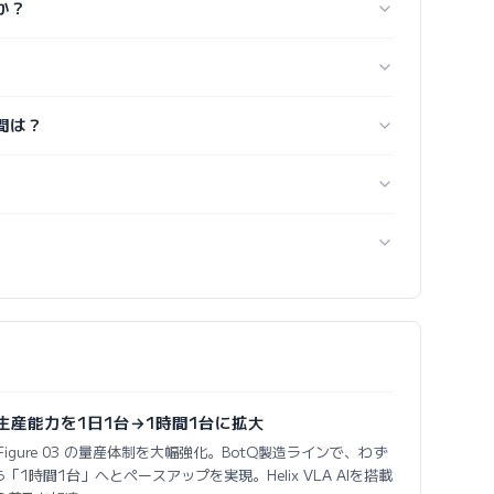
すか？
時間は？
 03 の生産能力を1日1台→1時間1台に拡大
noid Figure 03 の量産体制を大幅強化。BotQ製造ラインで、わず
1時間1台」へとペースアップを実現。Helix VLA AIを搭載