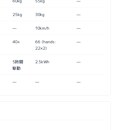
60kg
55kg
—
25kg
30kg
—
—
10km/h
—
40+
66 (hands:
—
22×2)
5時間
2.5kWh
—
駆動
—
—
—