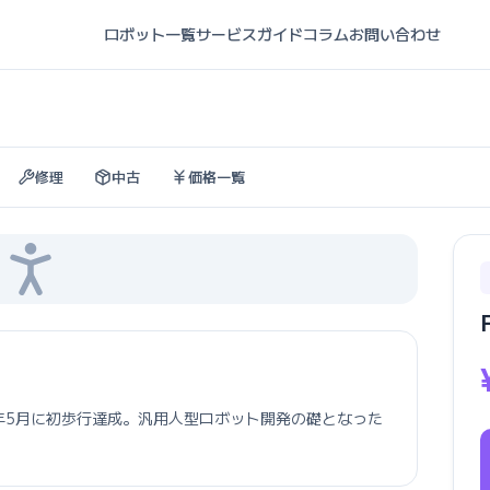
ロボット一覧
サービスガイド
コラム
お問い合わせ
修理
中古
価格一覧
023年5月に初歩行達成。汎用人型ロボット開発の礎となった