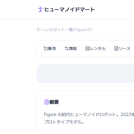
ヒューマノイドマート
ホーム
ロボット一覧
Figure 01
/
/
販売
買取
レンタル
リース
概要
Figure AI初代ヒューマノイドロボット。2
プロトタイプモデル。