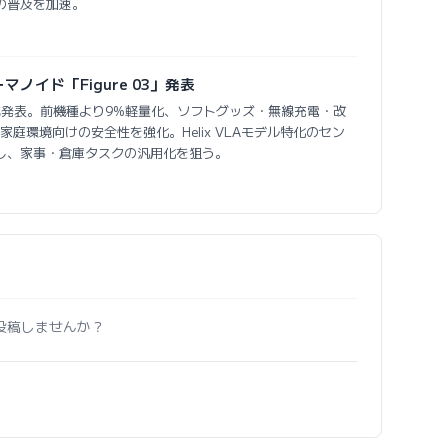
の普及を加速。
ーマノイド「Figure 03」発表
e 03 を正式発表。前機種より9%軽量化、ソフトグッズ・無線充電・改
庭環境向けの安全性を強化。Helix VLAモデル特化のセン
し、家事・倉庫タスクの汎用化を狙う。
投稿しませんか？