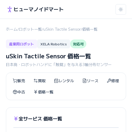
ヒューマノイドマート
ホーム
ロボット一覧
uSkin Tactile Sensor
価格一覧
/
/
/
産業用ロボット
XELA Robotics
対応可
uSkin Tactile Sensor 価格一覧
日本発・ロボットハンドに「触覚」を与える3軸分布センサー
販売
買取
レンタル
リース
修理
中古
価格一覧
全サービス 価格一覧