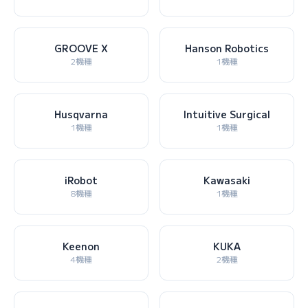
GROOVE X
Hanson Robotics
2機種
1機種
Husqvarna
Intuitive Surgical
1機種
1機種
iRobot
Kawasaki
8機種
1機種
Keenon
KUKA
4機種
2機種