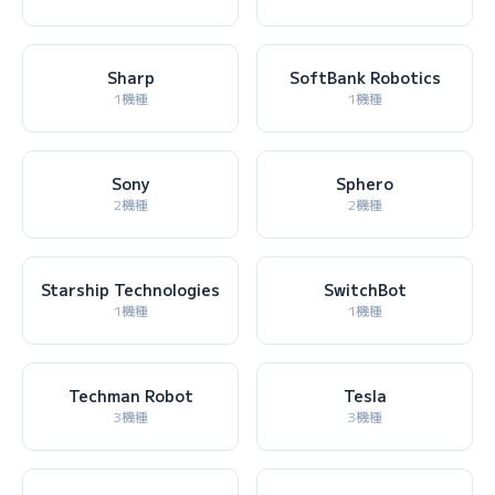
Sharp
SoftBank Robotics
1機種
1機種
Sony
Sphero
2機種
2機種
Starship Technologies
SwitchBot
1機種
1機種
Techman Robot
Tesla
3機種
3機種