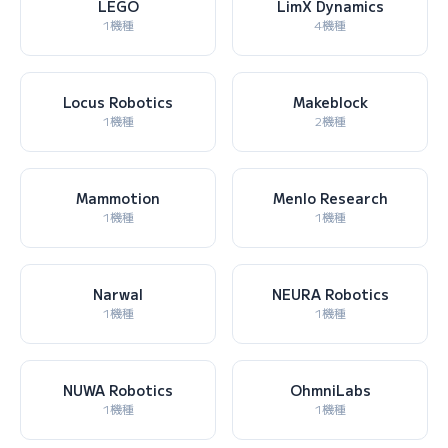
LEGO
LimX Dynamics
1機種
4機種
Locus Robotics
Makeblock
1機種
2機種
Mammotion
Menlo Research
1機種
1機種
Narwal
NEURA Robotics
1機種
1機種
NUWA Robotics
OhmniLabs
1機種
1機種