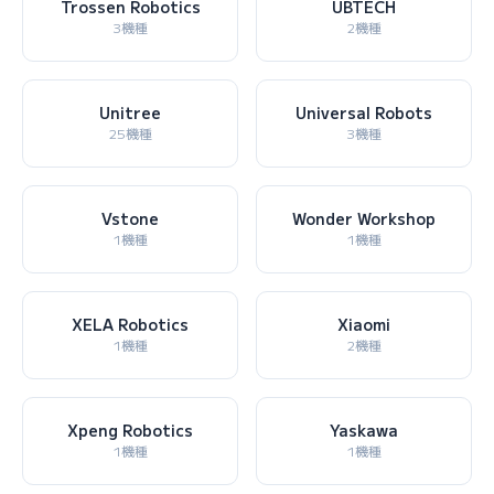
Trossen Robotics
UBTECH
3機種
2機種
Unitree
Universal Robots
25機種
3機種
Vstone
Wonder Workshop
1機種
1機種
XELA Robotics
Xiaomi
1機種
2機種
Xpeng Robotics
Yaskawa
1機種
1機種