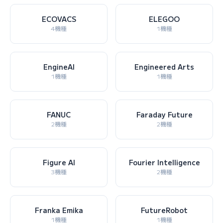
ECOVACS
ELEGOO
4機種
1機種
EngineAI
Engineered Arts
1機種
1機種
FANUC
Faraday Future
2機種
2機種
Figure AI
Fourier Intelligence
3機種
2機種
Franka Emika
FutureRobot
1機種
1機種