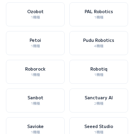
Ozobot
PAL Robotics
1機種
1機種
Petoi
Pudu Robotics
1機種
4機種
Roborock
Robotiq
1機種
1機種
Sanbot
Sanctuary AI
1機種
2機種
Savioke
Seeed Studio
1機種
1機種