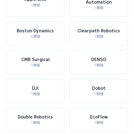
Automation
1機種
1機種
Boston Dynamics
Clearpath Robotics
6機種
1機種
CMR Surgical
DENSO
1機種
1機種
DJI
Dobot
1機種
1機種
Double Robotics
EcoFlow
1機種
1機種