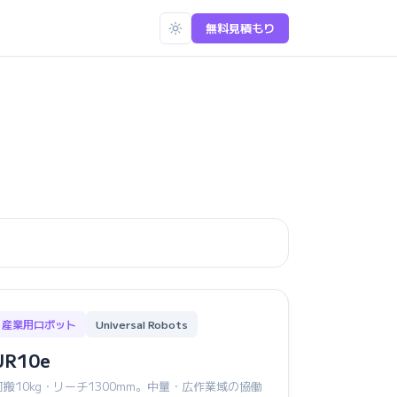
無料見積もり
産業用ロボット
Universal Robots
UR10e
可搬10kg・リーチ1300mm。中量・広作業域の協働