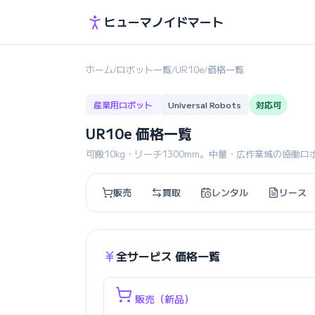
ヒューマノイドマート
ホーム
ロボット一覧
UR10e
価格一覧
/
/
/
産業用ロボット
Universal Robots
対応可
UR10e 価格一覧
可搬10kg・リーチ1300mm。中量・広作業域の協働
販売
買取
レンタル
リース
全サービス 価格一覧
販売（新品）