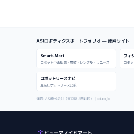
ASIロボティクスポートフォリオ — 姉妹サイト
Smart-Mart
フィ
ロボット中古販売・買取・レンタル・リユース
ロボッ
ロボットリースナビ
産業ロボットリース比較
運営: ASI株式会社（東京都世田谷区）｜
asi.co.jp
ヒューマノイドマート