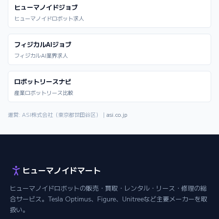
ヒューマノイドジョブ
ヒューマノイドロボット求人
フィジカルAIジョブ
フィジカルAI業界求人
ロボットリースナビ
産業ロボットリース比較
運営: ASI株式会社（東京都世田谷区）｜
asi.co.jp
ヒューマノイドマート
ヒューマノイドロボットの販売・買取・レンタル・リース・修理の総
合サービス。Tesla Optimus、Figure、Unitreeなど主要メーカーを取
扱い。