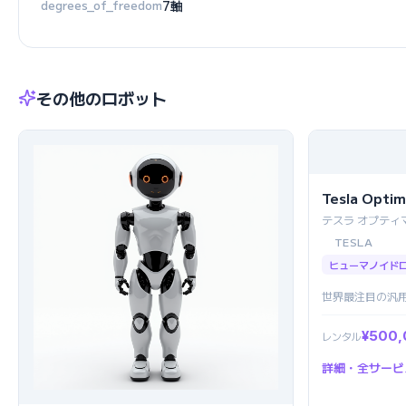
degrees_of_freedom
7軸
その他のロボット
Tesla Opti
テスラ オプティ
TESLA
ヒューマノイド
世界最注目の汎
¥500
レンタル
詳細・全サービ