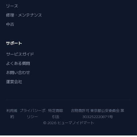
リース
修理・メンテナンス
中古
サポート
サービスガイド
よくある質問
お問い合わせ
運営会社
利用規
プライバシーポ
特定商取
古物商許可 東京都公安委員会 第
約
リシー
引法
303252220871号
© 2026 ヒューマノイドマート