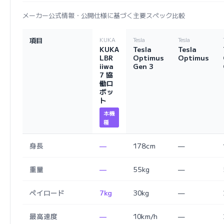
メーカー公式情報・公開仕様に基づく主要スペック比較
項目
KUKA
Tesla
Tesla
KUKA
Tesla
Tesla
LBR
Optimus
Optimus
iiwa
Gen 3
7 協
働ロ
ボッ
ト
本機
種
身長
—
178cm
—
重量
—
55kg
—
ペイロード
7kg
30kg
—
最高速度
—
10km/h
—