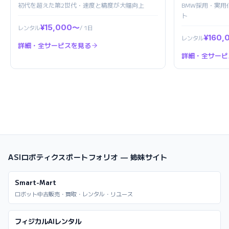
初代を超えた第2世代・速度と精度が大幅向上
BMW採用・実
ト
¥15,000〜
レンタル
/ 1日
¥160,
レンタル
詳細・全サービスを見る
詳細・全サービ
ASIロボティクスポートフォリオ — 姉妹サイト
Smart-Mart
ロボット中古販売・買取・レンタル・リユース
フィジカルAIレンタル