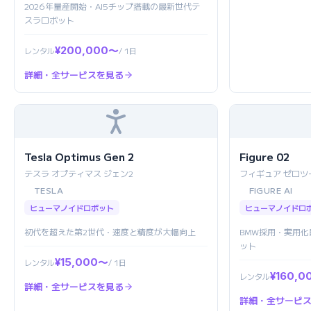
2026年量産開始・AI5チップ搭載の最新世代テ
スラロボット
¥200,000〜
レンタル
/ 1日
詳細・全サービスを見る
Tesla Optimus Gen 2
Figure 02
テスラ オプティマス ジェン2
フィギュア ゼロツ
TESLA
FIGURE AI
ヒューマノイドロボット
ヒューマノイドロ
初代を超えた第2世代・速度と精度が大幅向上
BMW採用・実用
ット
¥15,000〜
レンタル
/ 1日
¥160,0
レンタル
詳細・全サービスを見る
詳細・全サービ