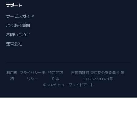
サポート
サービスガイド
よくある質問
お問い合わせ
運営会社
利用規
プライバシーポ
特定商取
古物商許可 東京都公安委員会 第
約
リシー
引法
303252220871号
© 2026 ヒューマノイドマート