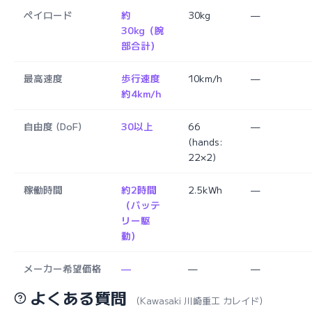
ペイロード
約
30kg
—
30kg（腕
部合計）
最高速度
歩行速度
10km/h
—
約4km/h
自由度 (DoF)
30以上
66
—
(hands:
22×2)
稼働時間
約2時間
2.5kWh
—
（バッテ
リー駆
動）
メーカー希望価格
—
—
—
よくある質問
（Kawasaki 川崎重工 カレイド）