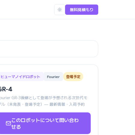
無料見積もり
ヒューマノイドロボット
Fourier
登場予定
GR-4
Fourier GR-3後継として登場が予想される次世代モ
デル（未発表・登場予定）— 最新情報・入荷予約
このロボットについて問い合わ
せる