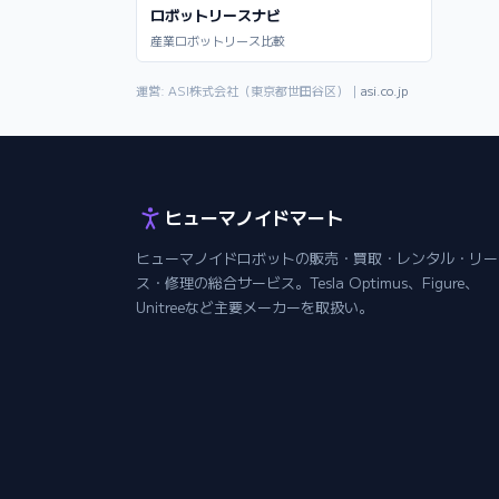
ロボットリースナビ
産業ロボットリース比較
運営: ASI株式会社（東京都世田谷区）｜
asi.co.jp
ヒューマノイドマート
ヒューマノイドロボットの販売・買取・レンタル・リー
ス・修理の総合サービス。Tesla Optimus、Figure、
Unitreeなど主要メーカーを取扱い。