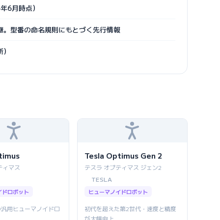
6年6月時点）
3 の後継。型番の命名規則にもとづく先行情報
新）
timus
Tesla Optimus Gen 2
ティマス
テスラ オプティマス ジェン2
TESLA
イドロボット
ヒューマノイドロボット
の汎用ヒューマノイドロ
初代を超えた第2世代・速度と精度
が大幅向上