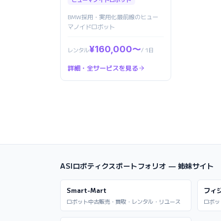
BMW採用・実用化最前線のヒュー
マノイドロボット
¥160,000〜
レンタル
/ 1日
詳細・全サービスを見る
ASIロボティクスポートフォリオ — 姉妹サイト
Smart-Mart
フィ
ロボット中古販売・買取・レンタル・リユース
ロボッ