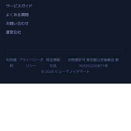
サービスガイド
よくある質問
お問い合わせ
運営会社
利用規
プライバシーポ
特定商取
古物商許可 東京都公安委員会 第
約
リシー
引法
303252220871号
© 2026 ヒューマノイドマート