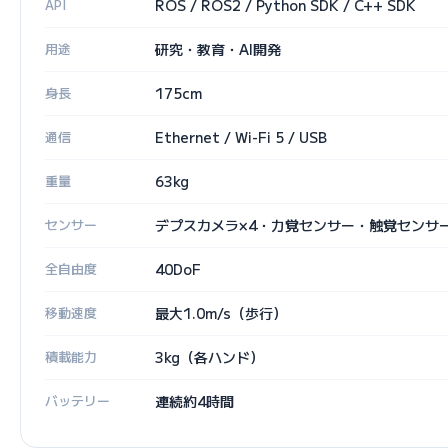
API
ROS / ROS2 / Python SDK / C++ SDK
用途
研究・教育・AI開発
身長
175cm
通信
Ethernet / Wi-Fi 5 / USB
重量
63kg
センサー
デプスカメラ×4・力覚センサー・触覚センサー
全自由度
40DoF
移動速度
最大1.0m/s（歩行）
積載能力
3kg（各ハンド）
バッテリー
連続約4時間