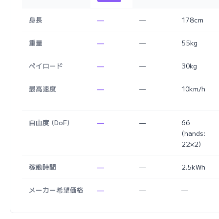
身長
—
—
178cm
重量
—
—
55kg
ペイロード
—
—
30kg
最高速度
—
—
10km/h
自由度 (DoF)
—
—
66
(hands:
22×2)
稼働時間
—
—
2.5kWh
メーカー希望価格
—
—
—