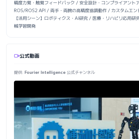
精度力覚・触覚フィードバック / 安全設計・コンプライアントア
ROS/ROS2 API / 両手・両腕の高精度協調動作 / カスタムエ
【活用シーン】ロボティクス・AI研究 / 医療・リハビリ応用研究 /
械学習開発
公式動画
提供:
Fourier Intelligence
公式チャンネル