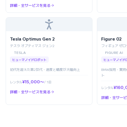
詳細・全サービスを見る
Tesla Optimus Gen 2
Figure 02
テスラ オプティマス ジェン2
フィギュア ゼロ
TESLA
FIGURE AI
ヒューマノイドロボット
ヒューマノイド
初代を超えた第2世代・速度と精度が大幅向上
BMW採用・実
ト
¥15,000〜
レンタル
/ 1日
¥160
レンタル
詳細・全サービスを見る
詳細・全サービ