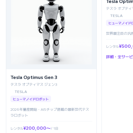
Tesla Opti
テスラ オプティ
TESLA
ヒューマノイド
世界最注目の汎
¥500
レンタル
詳細・全サービ
Tesla Optimus Gen 3
テスラ オプティマス ジェン3
TESLA
ヒューマノイドロボット
2026年量産開始・AI5チップ搭載の最新世代テス
ラロボット
¥200,000〜
レンタル
/ 1日