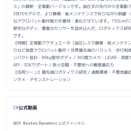
ス」の最新・全電動バージョンです。油圧式の先代から全電動
5世代モデルで、より静粛・省メンテナンスでありながら跳躍・
なアクロバット動作能力を維持・進化させています。150cmのコ
堅牢なボディ、豊富なセンサーを詰め込んだ、ロボティクス研
です。

【特徴】全電動アクチュエータ（油圧レスで静粛・低メンテナンス
りなど高度アクロバット動作 / 世界最先端のバランス・歩行制御ア
ンパクト設計・89kg堅牢ボディ / 360度カメラ・LiDAR・深度セ
API・SDKサポート / 狭小空間・不整地への極限適応力

【活用シーン】最先端ロボティクス研究 / 過酷環境・不整地適応 
ンタメ・デモンストレーション
公式動画
提供:
Boston Dynamics
公式チャンネル