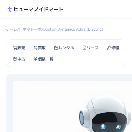
ヒューマノイドマート
ホーム
ロボット一覧
Boston Dynamics Atlas (Electric)
/
/
販売
買取
レンタル
リース
修理
中古
価格一覧