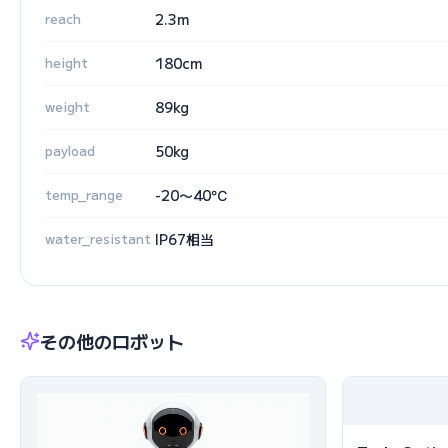
reach
2.3m
height
180cm
weight
89kg
payload
50kg
temp_range
-20〜40℃
water_resistant
IP67相当
その他のロボット