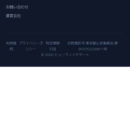
お問い合わせ
運営会社
利用規
プライバシーポ
特定商取
古物商許可 東京都公安委員会 第
約
リシー
引法
303252220871号
© 2026 ヒューマノイドマート