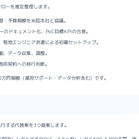
準フローを推定整理します。
間・予算規模を米国本社と協議。
ーのドキュメント化、PoC目標KPIの合意。
、現地エンジニア派遣による初期セットアップ。
働、データ収集、調整。
商用契約への移行判断。
500万円規模（運用サポート・データ分析含む）です。
を先行する代替案を3つ提案します。
内レンタルで先行PoC。3-6ヶ月レンタル600-1,800万円。後