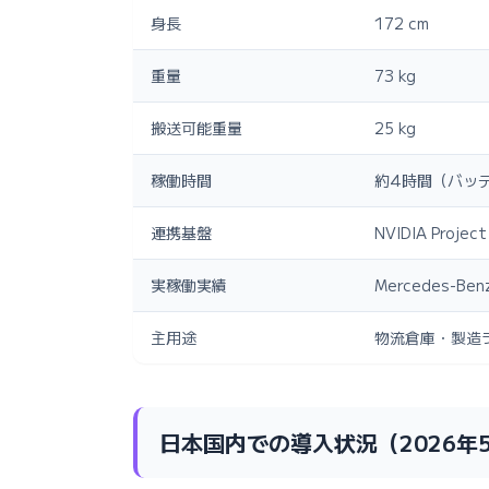
身長
172 cm
重量
73 kg
搬送可能重量
25 kg
稼働時間
約4時間（バッ
連携基盤
NVIDIA Proje
実稼働実績
Mercedes-
主用途
物流倉庫・製造ラ
日本国内での導入状況（2026年