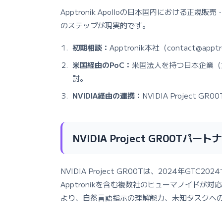
Apptronik Apolloの日本国内における
のステップが現実的です。
初期相談：
Apptronik本社（contact
米国経由のPoC：
米国法人を持つ日本企業（
討。
NVIDIA経由の連携：
NVIDIA Projec
NVIDIA Project GR00Tパー
NVIDIA Project GR00Tは、2024年
Apptronikを含む複数社のヒューマノイドが対
より、自然言語指示の理解能力、未知タスクへ