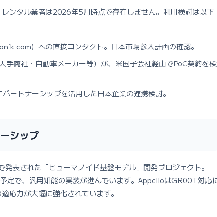
正規販売・レンタル業者は2026年5月時点で存在しません。利用検討は以下
@apptronik.com）への直接コンタクト。日本市場参入計画の確認。
大手商社・自動車メーカー等）が、米国子会社経由でPoC契約を検
t GR00Tパートナーシップを活用した日本企業の連携検討。
トナーシップ
GTC2024で発表された「ヒューマノイド基盤モデル」開発プロジェクト。
応予定で、汎用知能の実装が進んでいます。AppolloはGR00T対応
の適応力が大幅に強化されています。