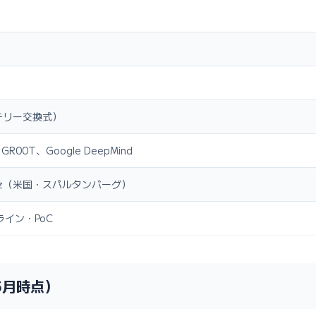
テリー交換式）
ct GR00T、Google DeepMind
Benz（米国・スパルタンバーグ）
イン・PoC
5月時点）