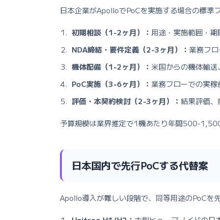
日本企業がApolloでPoCを実施する場合の標
初期相談（1-2ヶ月）：
用途・実施範囲・期
NDA締結・要件定義（2-3ヶ月）：
業務フロ
機体配備（1-2ヶ月）：
米国からの機体輸送
PoC実施（3-6ヶ月）：
業務フローでの実稼
評価・本契約検討（2-3ヶ月）：
結果評価、
予算規模は業界推定で1機あたり年間500-1,
日本国内で先行PoCする代替案
Apollo導入が難しい段階で、同等用途のPoC
Unitree H1/H2：
大型ヒューマノイドの日本国