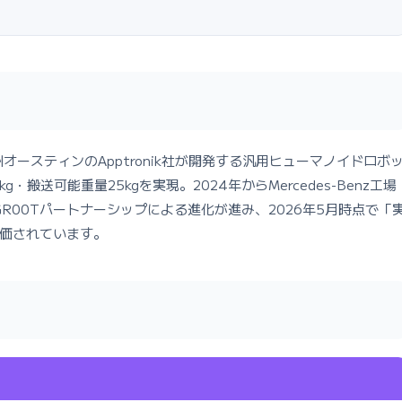
キサス州オースティンのApptronik社が開発する汎用ヒューマノイドロボ
g・搬送可能重量25kgを実現。2024年からMercedes-Benz工場
ect GR00Tパートナーシップによる進化が進み、2026年5月時点で「
評価されています。