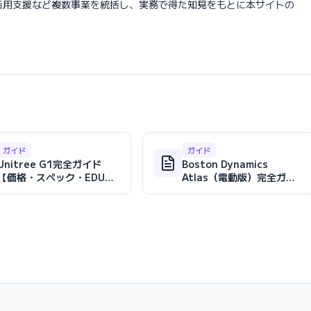
活用支援など複数事業を統括し、実務で得た知見をもとに本サイトの
ガイド
ガイド
Unitree G1完全ガイド
Boston Dynamics
【価格・スペック・EDU版
Atlas（電動版）完全ガイ
の違い2026年版】
ド【スペック・価格・導入
2026年版】